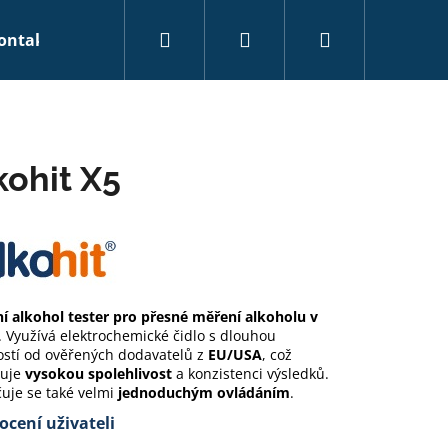
Hledat
Přihlášení
Nákupní
ontakty
košík
kohit X5
ní alkohol tester pro přesné měření alkoholu v
. Využívá elektrochemické čidlo s dlouhou
ostí od ověřených dodavatelů z
EU/USA
, což
tuje
vysokou spolehlivost
a konzistenci výsledků.
uje se také velmi
jednoduchým ovládáním
.
cení uživateli