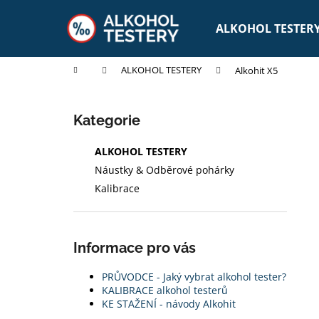
K
Přejít
na
o
ALKOHOL TESTER
obsah
Zpět
Zpět
š
do
do
í
Domů
ALKOHOL TESTERY
Alkohit X5
obchodu
obchodu
k
P
o
Přeskočit
Kategorie
s
kategorie
t
ALKOHOL TESTERY
r
Náustky & Odběrové pohárky
a
Kalibrace
n
n
í
Informace pro vás
p
a
PRŮVODCE - Jaký vybrat alkohol tester?
KALIBRACE alkohol testerů
n
KE STAŽENÍ - návody Alkohit
e