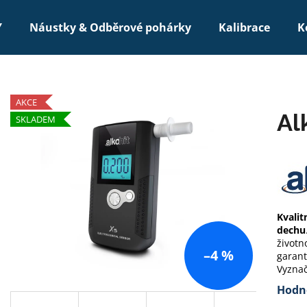
Y
Náustky & Odběrové pohárky
Kalibrace
K
Co potřebujete najít?
AKCE
Al
SKLADEM
HLEDAT
Kvalit
dechu
životn
–4 %
garan
Vyznač
Hodno