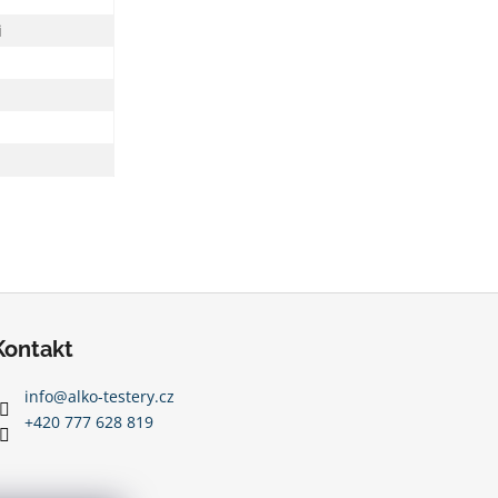
i
Kontakt
info
@
alko-testery.cz
+420 777 628 819