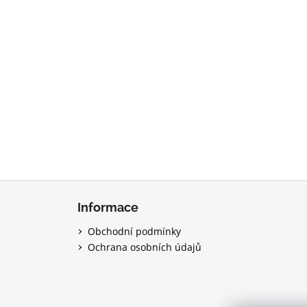
Z
á
Informace
p
Obchodní podmínky
a
Ochrana osobních údajů
t
í