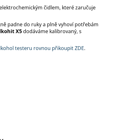
 elektrochemickým čidlem, které zaručuje
 pěkně padne do ruky a plně vyhoví potřebám
lkohit X5
dodáváme kalibrovaný, s
kohol testeru rovnou přikoupit ZDE
.