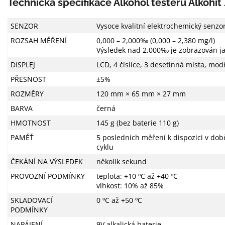
Technická specifikace Alkohol testeru Alkohit
SENZOR
Vysoce kvalitní elektrochemický senzo
ROZSAH MĚŘENÍ
0,000 – 2,000‰ (0,000 – 2,380 mg/l)
Výsledek nad 2,000‰ je zobrazován j
DISPLEJ
LCD, 4 číslice, 3 desetinná místa, mo
PŘESNOST
±5%
ROZMĚRY
120 mm × 65 mm × 27 mm
BARVA
černá
HMOTNOST
145 g (bez baterie 110 g)
PAMĚŤ
5 posledních měření k dispozici v do
cyklu
ČEKÁNÍ NA VÝSLEDEK
několik sekund
PROVOZNÍ PODMÍNKY
teplota: +10 ºC až +40 ºC
vlhkost: 10% až 85%
SKLADOVACÍ
0 ºC až +50 ºC
PODMÍNKY
NAPÁJENÍ
9V alkalická baterie