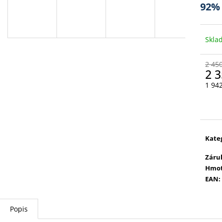
92%
Skla
2 45
2 3
1 94
Měr
cena
Kate
Záru
Hmot
EAN
:
Popis