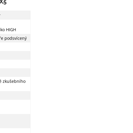
 X5
r
ako HIGH
dře podsvícený
bě zkušebního