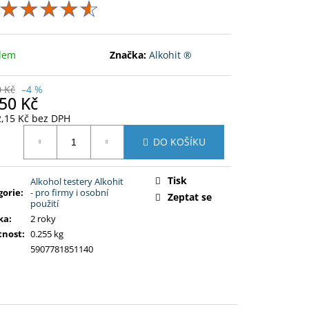
dem
Značka:
Alkohit ®
0 Kč
–4 %
50 Kč
2,15 Kč bez DPH
ná
DO KOŠÍKU
:
Tisk
Alkohol testery Alkohit
gorie
:
- pro firmy i osobní
Zeptat se
použití
ka
:
2 roky
nost
:
0.255 kg
5907781851140