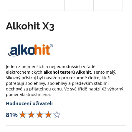
a
j
í
Alkohit X3
t
?
Jeden z nejmenších a nejjednodušších v řadě
HLEDAT
elektrochemických
alkohol testerů Alkohit
. Tento malý,
šikovný přístroj byl navržen pro rozumné řidiče, kteří
potřebují spolehlivý, spolehlivý a především stabilní
dechové za přijatelnou cenu. Ve své třídě nabízí X3 výborný
poměr vlastnosti/cena.
Hodnocení uživateli
81%