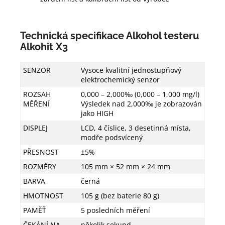
Technická specifikace Alkohol testeru
Alkohit X3
SENZOR
Vysoce kvalitní jednostupňový
elektrochemický senzor
ROZSAH
0,000 – 2,000‰ (0,000 – 1,000 mg/l)
MĚŘENÍ
Výsledek nad 2,000‰ je zobrazován
jako HIGH
DISPLEJ
LCD, 4 číslice, 3 desetinná místa,
modře podsvícený
PŘESNOST
±5%
ROZMĚRY
105 mm × 52 mm × 24 mm
BARVA
černá
HMOTNOST
105 g (bez baterie 80 g)
PAMĚŤ
5 posledních měření
ČEKÁNÍ NA
několik sekund