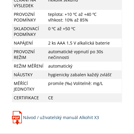
VÝSLEDEK
PROVOZNÍ
teplota: +10 ºC až +40 ºC
PODMÍNKY
vlhkost: 10% až 85%
SKLADOVACÍ
0 ºC až +50 ºC
PODMÍNKY
NAPÁJENÍ
2 ks AAA 1,5 V alkalická baterie
PROVOZNÍ
automatické vypnutí po 30s
REŽIM
nečinnosti
REŽIM MĚŘENÍ
automatický
NÁUSTKY
hygienicky zabalen každý zvlášť
MĚŘÍCÍ
promile (‰) Volitelně: mg/L
JEDNOTKY
CERTIFIKACE
CE
Návod / uživatelský manuál Alkohit X3