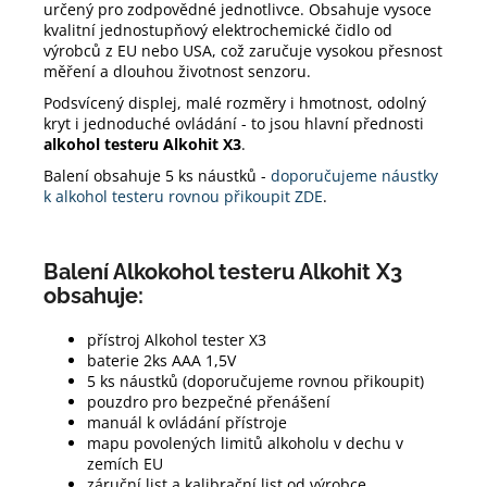
určený pro zodpovědné jednotlivce. Obsahuje vysoce
kvalitní jednostupňový elektrochemické čidlo od
výrobců z EU nebo USA, což zaručuje vysokou přesnost
měření a dlouhou životnost senzoru.
Podsvícený displej, malé rozměry i hmotnost, odolný
kryt i jednoduché ovládání - to jsou hlavní přednosti
alkohol testeru Alkohit X3
.
Balení obsahuje 5 ks náustků -
doporučujeme náustky
k alkohol testeru rovnou přikoupit ZDE
.
Balení Alkokohol testeru Alkohit X3
obsahuje:
přístroj Alkohol tester X3
baterie 2ks AAA 1,5V
5 ks náustků (doporučujeme rovnou přikoupit)
pouzdro pro bezpečné přenášení
manuál k ovládání přístroje
mapu povolených limitů alkoholu v dechu v
zemích EU
záruční list a kalibrační list od výrobce