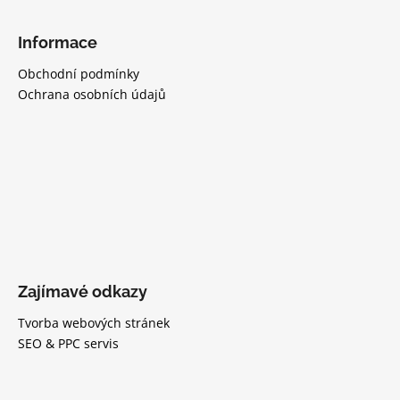
Z
á
Informace
p
Obchodní podmínky
a
Ochrana osobních údajů
t
í
Zajímavé odkazy
Tvorba webových stránek
SEO & PPC servis