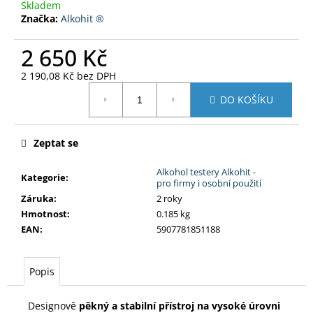
Skladem
Značka:
Alkohit ®
2 650 Kč
2 190,08 Kč bez DPH
Měrná
DO KOŠÍKU
cena:
Zeptat se
Alkohol testery Alkohit -
Kategorie
:
pro firmy i osobní použití
Záruka
:
2 roky
Hmotnost
:
0.185 kg
EAN
:
5907781851188
Popis
Designově
pěkný a stabilní přístroj na vysoké úrovni